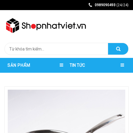
0989090493
(24/24)
SẢN PHẨM
TIN TỨC