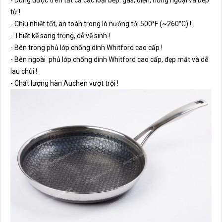
- Dùng được trên tất cả các loại bếp: gas, điện, hồng ngoại và
bếp
từ !
- Chịu nhiệt tốt,
an toàn trong lò nướng tới 500°F
(~260°C) !
-
Thiết kế sang trọng, dễ vệ sinh !
- Bên trong phủ lớp chống dính
Whitford
cao cấp !
- Bên ngoài
phủ lớp chống dính
Whitford
cao cấp
, đẹp mắt và dễ
lau chùi !
- Chất lượng hàn Auchen vượt trội !