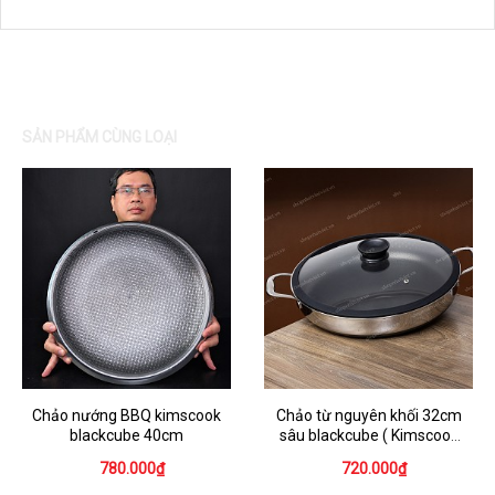
SẢN PHẨM CÙNG LOẠI
Chảo nướng BBQ kimscook
Chảo từ nguyên khối 32cm
blackcube 40cm
sâu blackcube ( Kimscook
Korea )
780.000₫
720.000₫