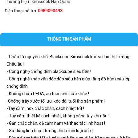
Thương hiệu : kimscook Hàn Quốc
Điện thoại hỗ trợ:
0989090493
THÔNG TIN SẢN PHẨM
- Chảo từ nguyên khối Blackcube Kimscook korea cho thị trường
Châu âu !
-
Công nghệ chống dính blackcube siêu bền !
- Công nghệ khắc vân độc đáo siêu bền giúp tăng độ bám của lớp
chống dính !
- Không chứa PFOA, an toàn cho sức khỏe !
-Chống trầy xước tối ưu, kéo dài tuổi thọ sản phẩm !
-
Tay cầm inox chắc chắn, cách nhiệt tốt !
- Tay cầm thiết kế cách nhiệt, không nóng tay khi nấu !
- Gắn chắc chắn, dễ cầm nắm và thao tác linh hoạt !
-
Sử dụng linh hoạt, tương thích mọi loại bếp !