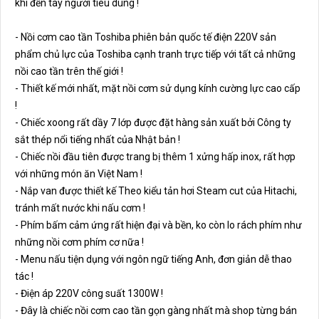
khi đến tay người tiêu dùng !
- Nồi cơm cao tần Toshiba phiên bản quốc tế điện 220V sản
phẩm chủ lực của Toshiba cạnh tranh trực tiếp với tất cả những
nồi cao tần trên thế giới !
- Thiết kế mới nhất, mặt nồi cơm sử dụng kính cường lực cao cấp
!
- Chiếc xoong rất dầy 7 lớp được đặt hàng sản xuất bởi Công ty
sắt thép nổi tiếng nhất của Nhật bản !
- Chiếc nồi đầu tiên được trang bị thêm 1 xửng hấp inox, rất hợp
với những món ăn Việt Nam !
- Nắp van được thiết kế Theo kiểu tản hơi Steam cut của Hitachi,
tránh mất nước khi nấu cơm !
- Phím bấm cảm ứng rất hiện đại và bền, ko còn lo rách phím như
những nồi cơm phím cơ nữa !
- Menu nấu tiện dụng với ngôn ngữ tiếng Anh, đơn giản dễ thao
tác !
- Điện áp 220V công suất 1300W !
- Đây là chiếc nồi cơm cao tần gọn gàng nhất mà shop từng bán