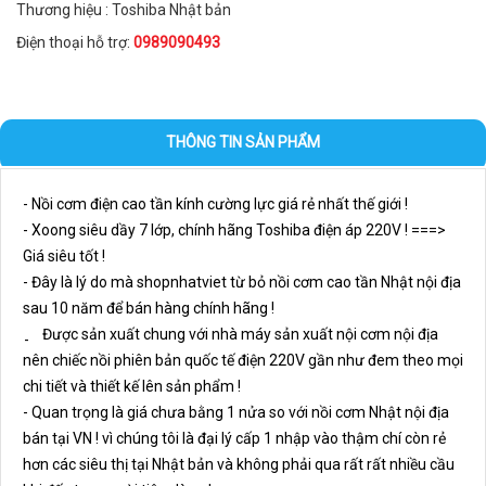
Thương hiệu : Toshiba Nhật bản
Điện thoại hỗ trợ:
0989090493
THÔNG TIN SẢN PHẨM
- Nồi cơm điện cao tần kính cường lực giá rẻ nhất thế giới !
- Xoong siêu dầy 7 lớp, chính hãng Toshiba điện áp 220V ! ===>
Giá siêu tốt !
- Đây là lý do mà shopnhatviet từ bỏ nồi cơm cao tần Nhật nội địa
sau 10 năm để bán hàng chính hãng !
Được sản xuất chung với nhà máy sản xuất nội cơm nội địa
-
nên chiếc nồi phiên bản quốc tế điện 220V gần như đem theo mọi
chi tiết và thiết kế lên sản phẩm !
- Quan trọng là giá chưa bằng 1 nửa so với nồi cơm Nhật nội địa
bán tại VN ! vì chúng tôi là đại lý cấp 1 nhập vào thậm chí còn rẻ
hơn các siêu thị tại Nhật bản và không phải qua rất rất nhiều cầu