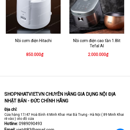
Nồi cơm điện Hitachi
Nồi cơm điện cao tần 1.8lit
Tefal AI
850.000₫
2.000.000₫
SHOPNHATVIET.VN CHUYÊN HÀNG GIA DỤNG NỘI ĐỊA
NHẬT BẢN - ĐỨC CHÍNH HÃNG
Địa chỉ:
Cửa hàng 17/47 Hoà Bình 4 Minh Khai -Hai Bà Trưng - Hà Nội ( 89 Minh Khai
rẽ vào ) oto đỗ cửa
Hotline:
0989090493
Email:
vietdt83@gmail.com