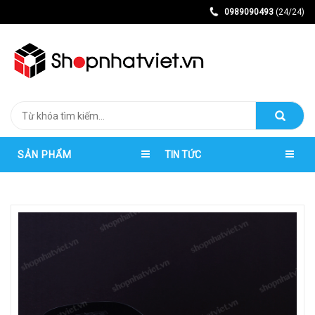
0989090493
(24/24)
SẢN PHẨM
TIN TỨC