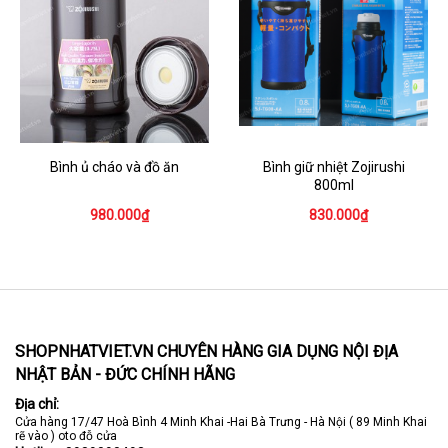
Bình ủ cháo và đồ ăn
Bình giữ nhiệt Zojirushi
800ml
980.000₫
830.000₫
SHOPNHATVIET.VN CHUYÊN HÀNG GIA DỤNG NỘI ĐỊA
NHẬT BẢN - ĐỨC CHÍNH HÃNG
Địa chỉ:
Cửa hàng 17/47 Hoà Bình 4 Minh Khai -Hai Bà Trưng - Hà Nội ( 89 Minh Khai
rẽ vào ) oto đỗ cửa