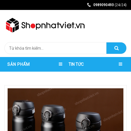
0989090493
(24/24)
SẢN PHẨM
TIN TỨC