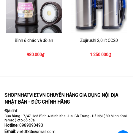
Bình ủ cháo và đồ ăn
Zojirushi 2,0 lít CC20
980.000₫
1.250.000₫
SHOPNHATVIET.VN CHUYÊN HÀNG GIA DỤNG NỘI ĐỊA
NHẬT BẢN - ĐỨC CHÍNH HÃNG
Địa chỉ:
Cửa hàng 17/47 Hoà Bình 4 Minh Khai -Hai Bà Trưng - Hà Nội ( 89 Minh Khai
rẽ vào ) oto đỗ cửa
Hotline:
0989090493
Email:
vietdt83@gmail.com