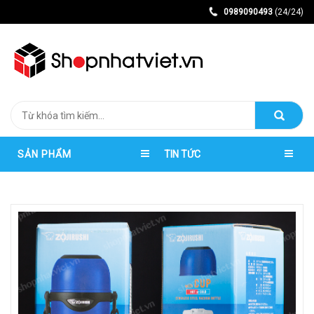
0989090493
(24/24)
SẢN PHẨM
TIN TỨC