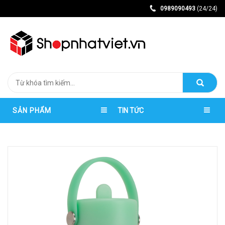
0989090493
(24/24)
SẢN PHẨM
TIN TỨC