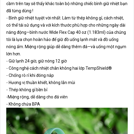
cầm trên tay sẽ thấy khác toàn bộ những chiếc bình giữ nhiệt bạn 
đã từng dùng !
- Bình giữ nhiệt tuyệt vời nhất. Làm từ thép không gỉ, cách nhiệt, 
có thể tái sử dụng và với kích thước phù hợp cho những ngày dài 
năng động—bình nước Wide Flex Cap 40 oz (1.183ml) của chúng 
tôi là lựa chọn hoàn hảo để giữ đồ uống lạnh mát và đồ uống 
nóng ấm. Miệng rộng giúp dễ dàng thêm đá—và uống một ngụm 
lớn hơn.
-
Giữ lạnh 24 giờ, giữ nóng 12 giờ
- Công nghệ cách nhiệt chân không hai lớp TempShield
®️
- Chống rò rỉ khi đóng nắp
- Hương vị thuần khiết, không lẫn mùi
- Thép không gỉ bền bỉ
-Miệng rộng, dễ dàng cho đá viên
- Không chứa BPA