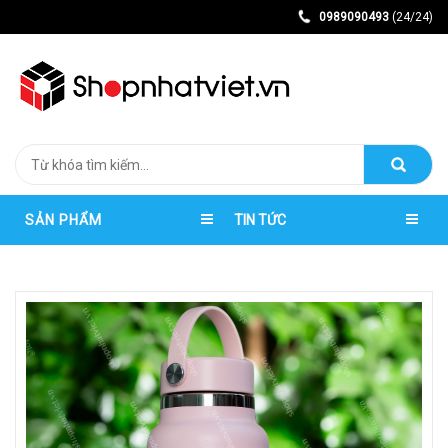
0989090493
(24/24)
SẢN PHẨM
TIN TỨC