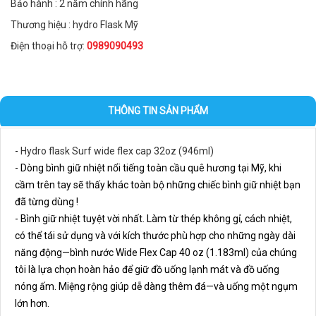
Bảo hành : 2 năm chính hãng
Thương hiệu : hydro Flask Mỹ
Điện thoại hỗ trợ:
0989090493
THÔNG TIN SẢN PHẨM
- 
Hydro flask Surf wide flex cap 32oz (946ml)
- Dòng bình giữ nhiệt nổi tiếng toàn cầu quê hương tại Mỹ, khi 
cầm trên tay sẽ thấy khác toàn bộ những chiếc bình giữ nhiệt bạn 
đã từng dùng !
- Bình giữ nhiệt tuyệt vời nhất. Làm từ thép không gỉ, cách nhiệt, 
có thể tái sử dụng và với kích thước phù hợp cho những ngày dài 
năng động—bình nước Wide Flex Cap 40 oz (1.183ml) của chúng 
tôi là lựa chọn hoàn hảo để giữ đồ uống lạnh mát và đồ uống 
nóng ấm. Miệng rộng giúp dễ dàng thêm đá—và uống một ngụm 
lớn hơn.