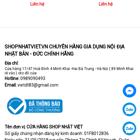
Liên hệ
Liên hệ
SHOPNHATVIET.VN CHUYÊN HÀNG GIA DỤNG NỘI ĐỊA
NHẬT BẢN - ĐỨC CHÍNH HÃNG
Địa chỉ:
Cửa hàng 17/47 Hoà Bình 4 Minh Khai -Hai Bà Trưng - Hà Nội ( 89 Minh Khai
rẽ vào ) oto đỗ cửa
Hotline:
0989090493
Email:
vietdt83@gmail.com
Tên đơn vị: CỬA HÀNG SHOP NHẬT VIỆT
Số giấy chứng nhận đăng ký kinh doanh: 01F8012836
Ngày cấp: 31/05/2018 nơi cấp: Phòng Tài Chính Kế Hoạch -Quận