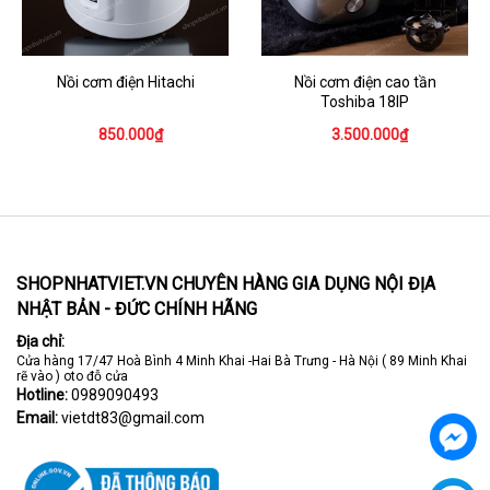
Nồi cơm điện Hitachi
Nồi cơm điện cao tần
Toshiba 18IP
850.000₫
3.500.000₫
SHOPNHATVIET.VN CHUYÊN HÀNG GIA DỤNG NỘI ĐỊA
NHẬT BẢN - ĐỨC CHÍNH HÃNG
Địa chỉ:
Cửa hàng 17/47 Hoà Bình 4 Minh Khai -Hai Bà Trưng - Hà Nội ( 89 Minh Khai
rẽ vào ) oto đỗ cửa
Hotline:
0989090493
Email:
vietdt83@gmail.com