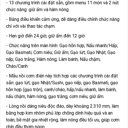
- 13 chương trình cài đặt sẵn, gồm menu 11 món và 2 nút
chức năng: giữ ấm và hâm nóng.
- Bảng điều khiển cảm ứng, dễ dàng điều chỉnh chức năng
chỉ với vài thao tác chạm.
- Hẹn giờ đến 24 giờ, giữ ấm đến 12 giờ.
- Chức năng trên màn hình: Gạo hỗn hợp; Nấu nhanh/Hấp;
Gạo Basmati; Cơm niêu; Giữ ấm; Gạo lứt; Gạo Nhật; Gạo
nếp; Gạo trắng; Hâm nóng; Làm bánh; Nấu chậm;
Cháo/Canh
- Mẫu nồi cơm điện này tích hợp các chương trình cài đặt
sẵn: gạo lứt, gạo Nhật/Sushi, gạo nếp, gạo Basmati, gạo
hỗn hợp (gạo trộn), canh/cháo, hấp/nấu nhanh, làm bánh,
nấu chậm, hâm nóng, gạo trắng, cơm niêu, giữ ấm.
- Lòng nồi dáng niêu độc đáo, dày khoảng 2.310 mm, làm
bằng hợp kim nhôm phủ lớp chống dính hiệu quả và an
toàn, bề mặt gia nhiệt rộng, làm nóng đều tối ưu, giúp cơm
chín đều thơm ngon.