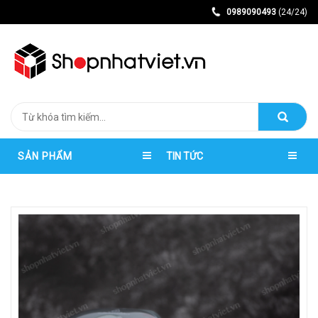
0989090493
(24/24)
SẢN PHẨM
TIN TỨC