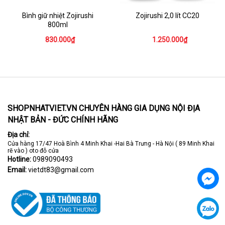
Bình giữ nhiệt Zojirushi
Zojirushi 2,0 lít CC20
800ml
830.000₫
1.250.000₫
SHOPNHATVIET.VN CHUYÊN HÀNG GIA DỤNG NỘI ĐỊA
NHẬT BẢN - ĐỨC CHÍNH HÃNG
Địa chỉ:
Cửa hàng 17/47 Hoà Bình 4 Minh Khai -Hai Bà Trưng - Hà Nội ( 89 Minh Khai
rẽ vào ) oto đỗ cửa
Hotline:
0989090493
Email:
vietdt83@gmail.com