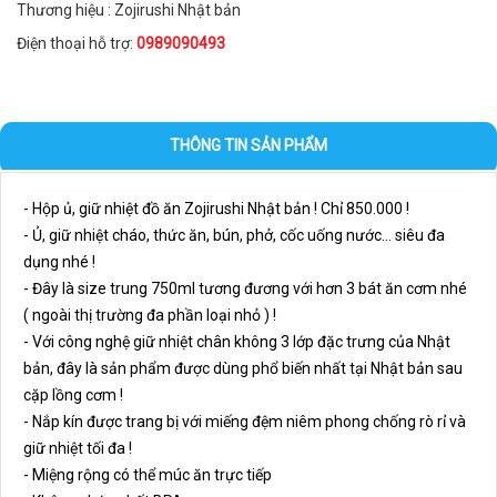
Thương hiệu : Zojirushi Nhật bản
Điện thoại hỗ trợ:
0989090493
THÔNG TIN SẢN PHẨM
- Hộp ủ, giữ nhiệt đồ ăn Zojirushi Nhật bản ! Chỉ 850.000 !
- Ủ, giữ nhiệt cháo, thức ăn, bún, phở, cốc uống nước... siêu đa
dụng nhé !
- Đây là size trung 750ml tương đương với hơn 3 bát ăn cơm nhé
( ngoài thị trường đa phần loại nhỏ ) !
- Với công nghệ giữ nhiệt chân không 3 lớp đặc trưng của Nhật
bản, đây là sản phẩm được dùng phổ biến nhất tại Nhật bản sau
cặp lồng cơm !
- Nắp kín được trang bị với miếng đệm niêm phong chống rò rỉ và
giữ nhiệt tối đa !
- Miệng rộng có thể múc ăn trực tiếp