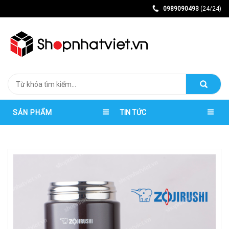
0989090493
(24/24)
SẢN PHẨM
TIN TỨC