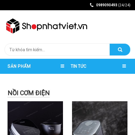
0989090493
(24/24)
SẢN PHẨM
TIN TỨC
NỒI CƠM ĐIỆN