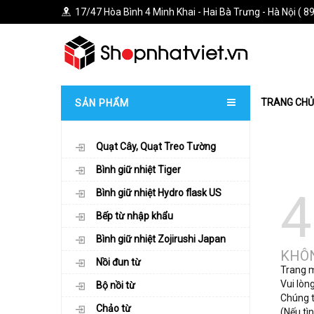
17/47 Hòa Bình 4 Minh Khai - Hai Bà Trưng - Hà Nội ( 89
TRANG CHỦ
SẢN PHẨM
Quạt Cây, Quạt Treo Tường
Bình giữ nhiệt Tiger
4
Bình giữ nhiệt Hydro flask US
Bếp từ nhập khẩu
Bình giữ nhiệt Zojirushi Japan
KHÔN
Nồi đun từ
Trang mà
Vui lòng
Bộ nồi từ
Chúng tô
Chảo từ
(Nếu tìn