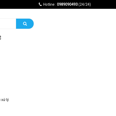
Hotline :
0989090493
(24/24)
Ệ
xử lý.