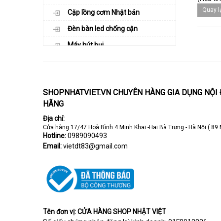
Quay l
Cặp lồng cơm Nhật bản
Đèn bàn led chống cận
Máy hút bụi
Máy hút ẩm
Bàn là hơi
SHOPNHATVIET.VN CHUYÊN HÀNG GIA DỤNG NỘI 
Nồi cơm điện
HÃNG
Dao kéo Nhật và Châu âu
Địa chỉ:
Lò vi sóng
Cửa hàng 17/47 Hoà Bình 4 Minh Khai -Hai Bà Trưng - Hà Nội ( 89 
Hotline:
0989090493
Ấm đun siêu tốc
Email:
vietdt83@gmail.com
Tên đơn vị: CỬA HÀNG SHOP NHẬT VIỆT