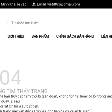
 Minh Khai rẽ vào )
Email: vietdt83@gmail.com
GIỚI THIỆU
SẢN PHẨM
CHÍNH SÁCH BÁN HÀNG
LIÊN H
04
G TÌM THẤY TRANG
 bạn truy cập tạm thời bị gián đoạn, không tồn tại hoặc có lỗi trong việc 
 quay lại sau.
i rất xin lỗi vì sự bất tiện.
h trạng này vẫn diễn ra xin vui lòng liên hệ với quản trị viên.)