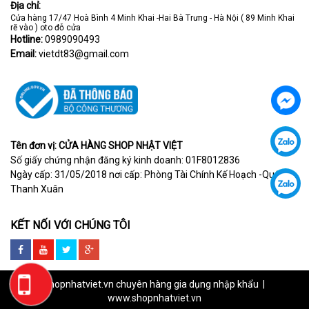
Địa chỉ:
Cửa hàng 17/47 Hoà Bình 4 Minh Khai -Hai Bà Trưng - Hà Nội ( 89 Minh Khai
rẽ vào ) oto đỗ cửa
Hotline:
0989090493
Email:
vietdt83@gmail.com
Tên đơn vị: CỬA HÀNG SHOP NHẬT VIỆT
Số giấy chứng nhận đăng ký kinh doanh: 01F8012836
Ngày cấp: 31/05/2018 nơi cấp: Phòng Tài Chính Kế Hoạch -Quận
Thanh Xuân
KẾT NỐI VỚI CHÚNG TÔI
GỌI
Shopnhatviet.vn chuyên hàng gia dụng nhập khẩu |
www.shopnhatviet.vn