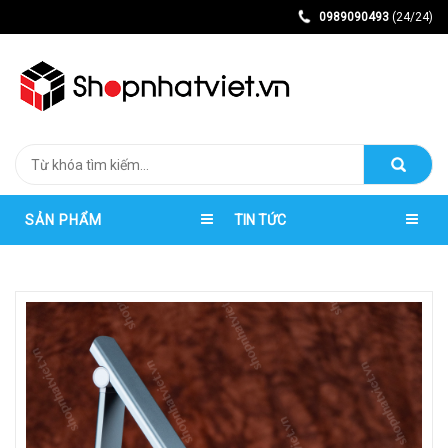
0989090493
(24/24)
SẢN PHẨM
TIN TỨC