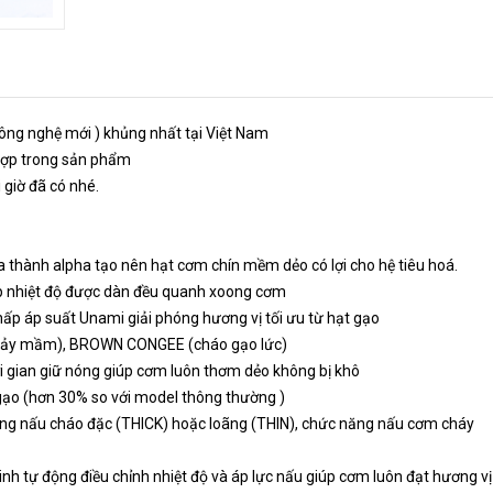
 công nghệ mới ) khủng nhất tại Việt Nam
 hợp trong sản phẩm
 giờ đã có nhé.
a thành alpha tạo nên hạt cơm chín mềm dẻo có lợi cho hệ tiêu hoá.
úp nhiệt độ được dàn đều quanh xoong cơm
ấp áp suất Unami giải phóng hương vị tối ưu từ hạt gạo
 nảy mầm), BROWN CONGEE (cháo gạo lức)
ời gian giữ nóng giúp cơm luôn thơm dẻo không bị khô
gạo (hơn 30% so với model thông thường )
ng nấu cháo đặc (THICK) hoặc loãng (THIN), chức năng nấu cơm cháy
minh tự động điều chỉnh nhiệt độ và áp lực nấu giúp cơm luôn đạt hương v