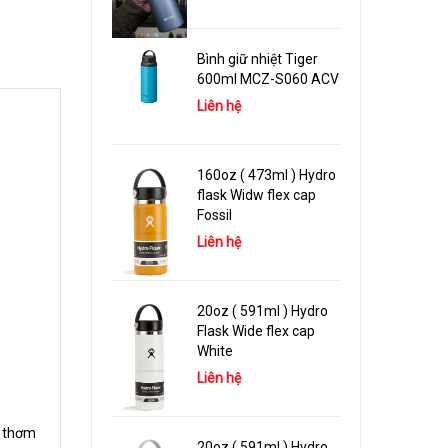
Bình giữ nhiệt Tiger
600ml MCZ-S060 ACV
Liên hệ
160oz ( 473ml ) Hydro
flask Widw flex cap
Fossil
Liên hệ
20oz ( 591ml ) Hydro
Flask Wide flex cap
White
Liên hệ
ị thơm
20oz ( 591ml ) Hydro