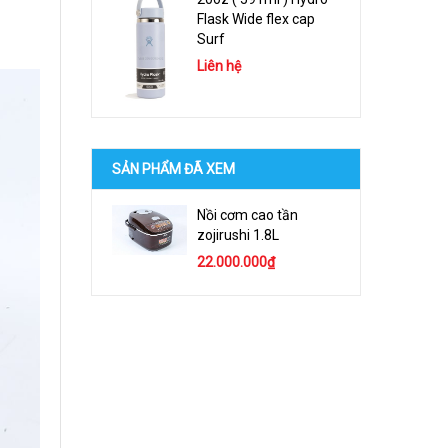
Flask Wide flex cap
Surf
Liên hệ
SẢN PHẨM ĐÃ XEM
Nồi cơm cao tần
zojirushi 1.8L
22.000.000₫