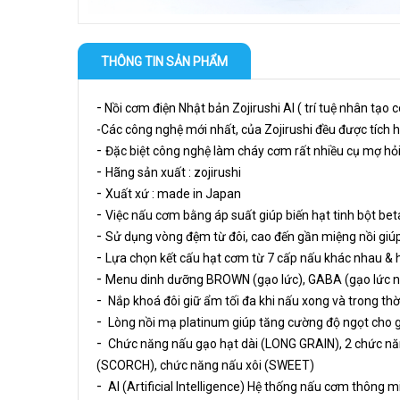
THÔNG TIN SẢN PHẨM
-
Nồi cơm điện Nhật bản Zojirushi AI ( trí tuệ nhân tạo
-Các công nghệ mới nhất, của Zojirushi đều được tích
-
Đặc biệt công nghệ làm cháy cơm rất nhiều cụ mợ hỏi
-
Hãng sản xuất : zojirushi
-
Xuất xứ : made in Japan
-
Việc nấu cơm bằng áp suất giúp biến hạt tinh bột bet
-
Sử dụng vòng đệm từ đôi, cao đến gần miệng nồi gi
-
Lựa chọn kết cấu hạt cơm từ 7 cấp nấu khác nhau & h
-
Menu dinh dưỡng BROWN (gạo lức), GABA (gạo lức
-
Nắp khoá đôi giữ ẩm tối đa khi nấu xong và trong th
-
Lòng nồi mạ platinum giúp tăng cường độ ngọt cho 
-
Chức năng nấu gạo hạt dài (LONG GRAIN), 2 chức nă
(SCORCH), chức năng nấu xôi (SWEET)
-
AI (Artificial Intelligence) Hệ thống nấu cơm thông 