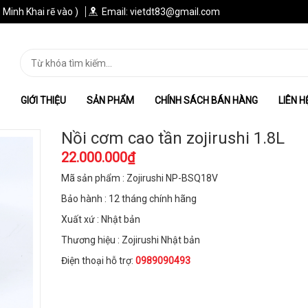
 Minh Khai rẽ vào )
Email: vietdt83@gmail.com
GIỚI THIỆU
SẢN PHẨM
CHÍNH SÁCH BÁN HÀNG
LIÊN H
Nồi cơm cao tần zojirushi 1.8L
22.000.000₫
Mã sản phẩm : Zojirushi NP-BSQ18V
Bảo hành : 12 tháng chính hãng
Xuất xứ : Nhật bản
Thương hiệu : Zojirushi Nhật bản
Điện thoại hỗ trợ:
0989090493