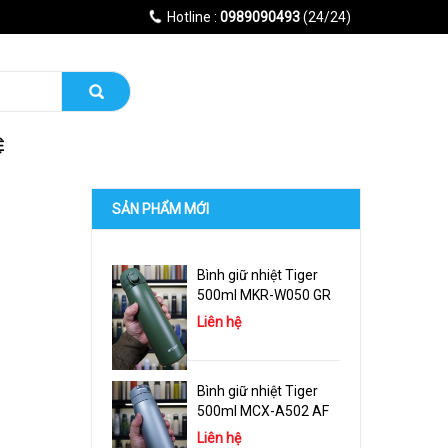
Hotline :
0989090493
(24/24)
Ệ
SẢN PHẨM MỚI
Bình giữ nhiệt Tiger
500ml MKR-W050 GR
Liên hệ
Bình giữ nhiệt Tiger
500ml MCX-A502 AF
Liên hệ