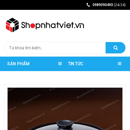
0989090493
(24/24)
SẢN PHẨM
TIN TỨC