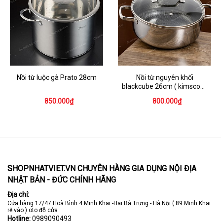
Nồi từ luộc gà Prato 28cm
Nồi từ nguyên khối
blackcube 26cm ( kimscook
Korea )
850.000₫
800.000₫
SHOPNHATVIET.VN CHUYÊN HÀNG GIA DỤNG NỘI ĐỊA
NHẬT BẢN - ĐỨC CHÍNH HÃNG
Địa chỉ:
Cửa hàng 17/47 Hoà Bình 4 Minh Khai -Hai Bà Trưng - Hà Nội ( 89 Minh Khai
rẽ vào ) oto đỗ cửa
Hotline:
0989090493