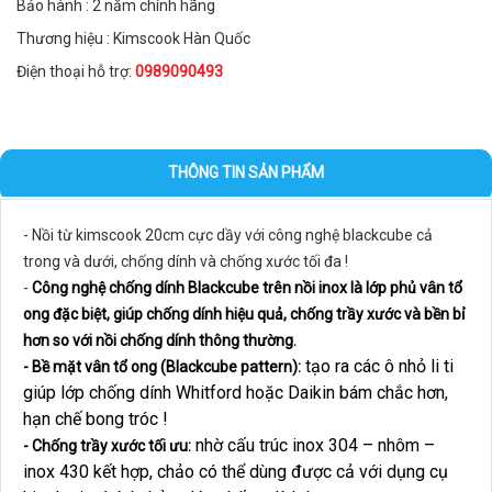
Bảo hành : 2 năm chính hãng
Thương hiệu : Kimscook Hàn Quốc
Điện thoại hỗ trợ:
0989090493
THÔNG TIN SẢN PHẨM
- Nồi từ kimscook 20cm cực dầy với công nghệ blackcube cả
trong và dưới, chống dính và chống xước tối đa !
-
Công nghệ chống dính Blackcube trên nồi inox là lớp phủ vân tổ
ong đặc biệt, giúp chống dính hiệu quả, chống trầy xước và bền bỉ
hơn so với nồi chống dính thông thường.
tạo ra các ô nhỏ li ti
- Bề mặt vân tổ ong (Blackcube pattern):
giúp lớp chống dính Whitford hoặc Daikin bám chắc hơn,
hạn chế bong tróc !
nhờ cấu trúc inox 304 – nhôm –
- Chống trầy xước tối ưu:
inox 430 kết hợp, chảo có thể dùng được cả với dụng cụ