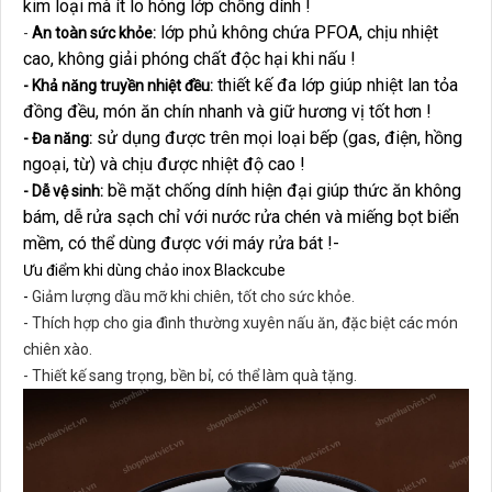
kim loại mà ít lo hỏng lớp chống dính !
lớp phủ không chứa PFOA, chịu nhiệt
-
An toàn sức khỏe:
cao, không giải phóng chất độc hại khi nấu !
thiết kế đa lớp giúp nhiệt lan tỏa
- Khả năng truyền nhiệt đều:
đồng đều, món ăn chín nhanh và giữ hương vị tốt hơn !
sử dụng được trên mọi loại bếp (gas, điện, hồng
- Đa năng:
ngoại, từ) và chịu được nhiệt độ cao !
bề mặt chống dính hiện đại giúp thức ăn không
- Dễ vệ sinh:
bám, dễ rửa sạch chỉ với nước rửa chén và miếng bọt biển
mềm, có thể dùng được với máy rửa bát !-
Ưu điểm khi dùng chảo inox Blackcube
-
Giảm lượng dầu mỡ khi chiên, tốt cho sức khỏe.
- Thích hợp cho gia đình thường xuyên nấu ăn, đặc biệt các món
chiên xào.
- Thiết kế sang trọng, bền bỉ, có thể làm quà tặng.